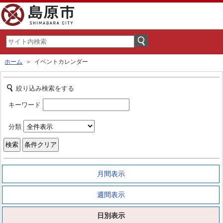
ホーム
＞ イベントカレンダー
絞り込み検索をする
キーワード
分類
月間表示
週間表示
日別表示