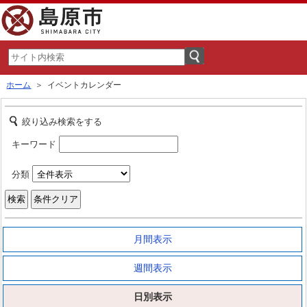
ホーム
＞ イベントカレンダー
絞り込み検索をする
キーワード
分類
月間表示
週間表示
日別表示