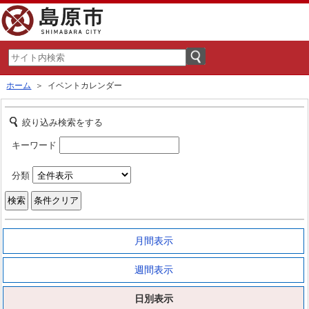
ホーム
＞ イベントカレンダー
絞り込み検索をする
キーワード
分類
月間表示
週間表示
日別表示