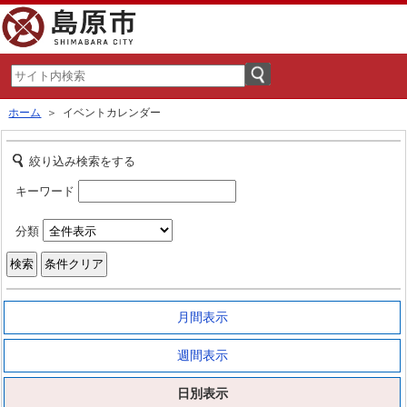
ホーム
＞ イベントカレンダー
絞り込み検索をする
キーワード
分類
月間表示
週間表示
日別表示