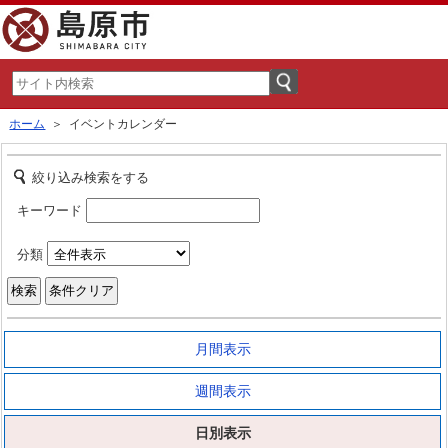
ホーム
＞ イベントカレンダー
絞り込み検索をする
キーワード
分類
月間表示
週間表示
日別表示