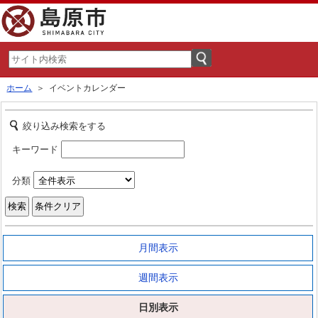
ホーム
＞ イベントカレンダー
絞り込み検索をする
キーワード
分類
月間表示
週間表示
日別表示