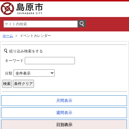
ホーム
＞ イベントカレンダー
絞り込み検索をする
キーワード
分類
月間表示
週間表示
日別表示