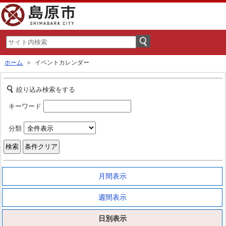
ホーム
＞ イベントカレンダー
絞り込み検索をする
キーワード
分類
月間表示
週間表示
日別表示