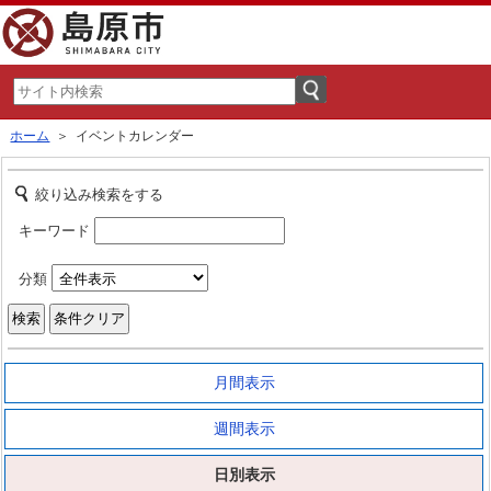
ホーム
＞ イベントカレンダー
絞り込み検索をする
キーワード
分類
月間表示
週間表示
日別表示