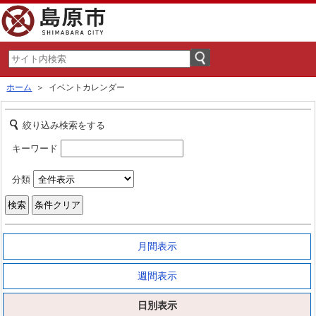
ホーム
＞ イベントカレンダー
絞り込み検索をする
キーワード
分類
月間表示
週間表示
日別表示