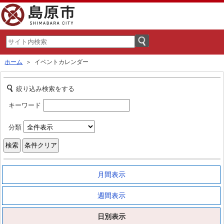
ホーム
＞ イベントカレンダー
絞り込み検索をする
キーワード
分類
月間表示
週間表示
日別表示