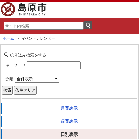
ホーム
＞ イベントカレンダー
絞り込み検索をする
キーワード
分類
月間表示
週間表示
日別表示