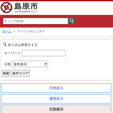
ホーム
＞ イベントカレンダー
絞り込み検索をする
キーワード
分類
月間表示
週間表示
日別表示