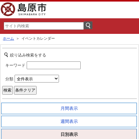
ホーム
＞ イベントカレンダー
絞り込み検索をする
キーワード
分類
月間表示
週間表示
日別表示