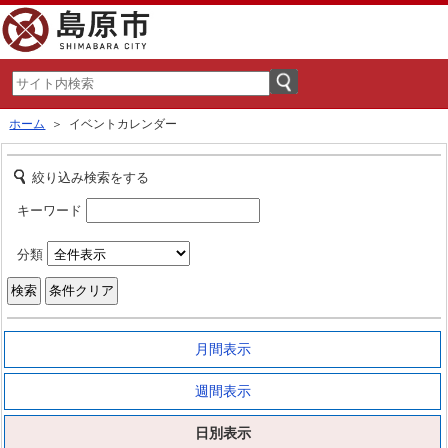
ホーム
＞ イベントカレンダー
絞り込み検索をする
キーワード
分類
月間表示
週間表示
日別表示