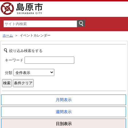
ホーム
＞ イベントカレンダー
絞り込み検索をする
キーワード
分類
月間表示
週間表示
日別表示