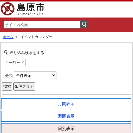
ホーム
＞ イベントカレンダー
絞り込み検索をする
キーワード
分類
月間表示
週間表示
日別表示