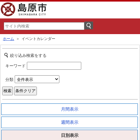
ホーム
＞ イベントカレンダー
絞り込み検索をする
キーワード
分類
月間表示
週間表示
日別表示