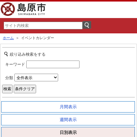
ホーム
＞ イベントカレンダー
絞り込み検索をする
キーワード
分類
月間表示
週間表示
日別表示