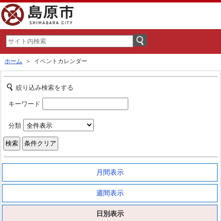
ホーム
＞ イベントカレンダー
絞り込み検索をする
キーワード
分類
月間表示
週間表示
日別表示