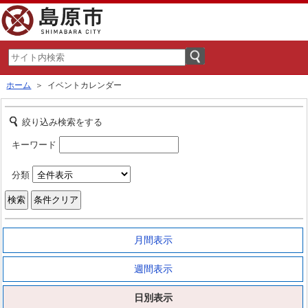
ホーム
＞ イベントカレンダー
絞り込み検索をする
キーワード
分類
月間表示
週間表示
日別表示