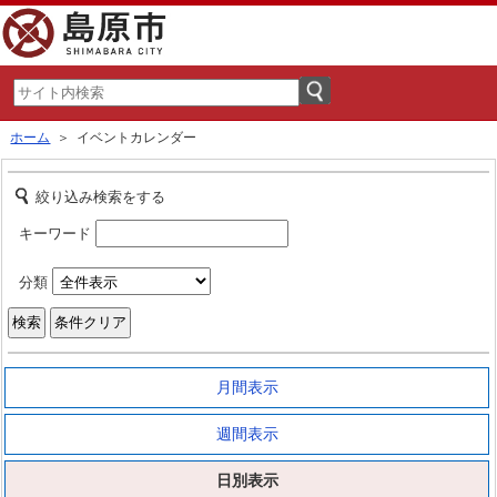
ホーム
＞ イベントカレンダー
絞り込み検索をする
キーワード
分類
月間表示
週間表示
日別表示