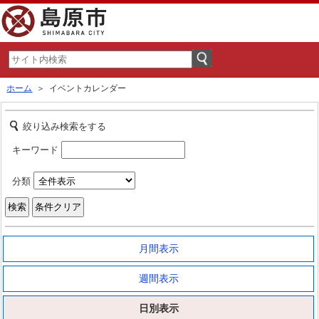
ホーム
＞ イベントカレンダー
絞り込み検索をする
キーワード
分類
月間表示
週間表示
日別表示