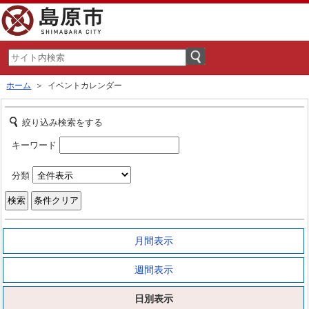
ホーム
＞ イベントカレンダー
絞り込み検索をする
キーワード
分類
月間表示
週間表示
日別表示