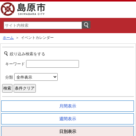
ホーム
＞ イベントカレンダー
絞り込み検索をする
キーワード
分類
月間表示
週間表示
日別表示