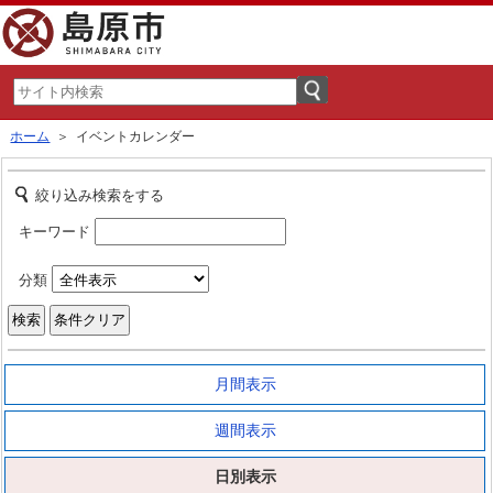
ホーム
＞ イベントカレンダー
絞り込み検索をする
キーワード
分類
月間表示
週間表示
日別表示