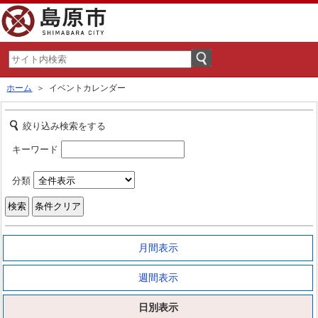
ホーム
＞ イベントカレンダー
絞り込み検索をする
キーワード
分類
月間表示
週間表示
日別表示