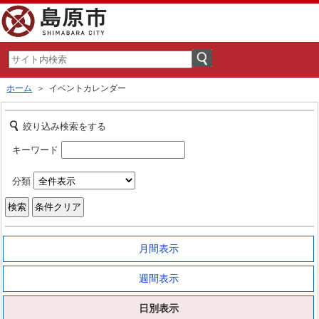
ホーム
＞ イベントカレンダー
絞り込み検索をする
キーワード
分類
月間表示
週間表示
日別表示