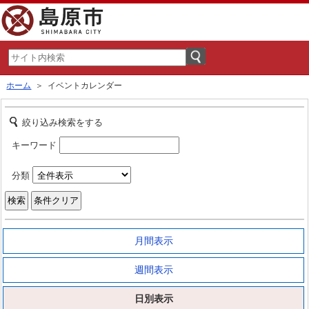
ホーム
＞ イベントカレンダー
絞り込み検索をする
キーワード
分類
月間表示
週間表示
日別表示