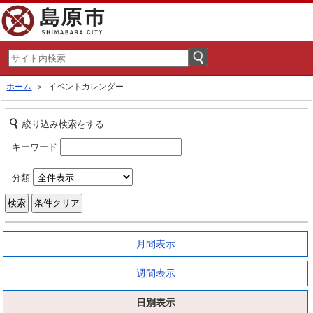
ホーム
＞ イベントカレンダー
絞り込み検索をする
キーワード
分類
月間表示
週間表示
日別表示