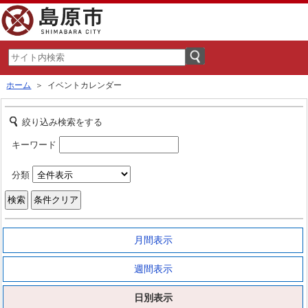
ホーム
＞ イベントカレンダー
絞り込み検索をする
キーワード
分類
月間表示
週間表示
日別表示