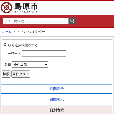
ホーム
＞ イベントカレンダー
絞り込み検索をする
キーワード
分類
月間表示
週間表示
日別表示