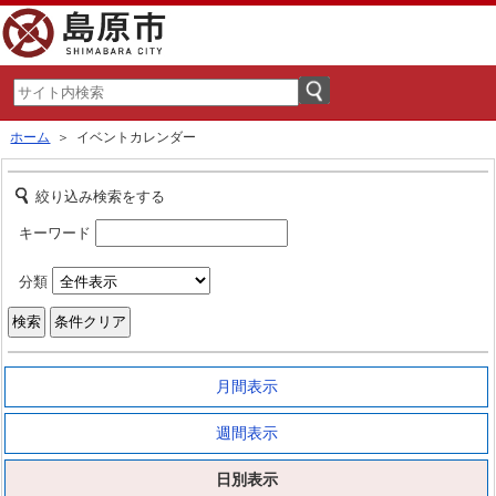
ホーム
＞ イベントカレンダー
絞り込み検索をする
キーワード
分類
月間表示
週間表示
日別表示