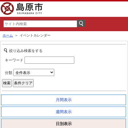
ホーム
＞ イベントカレンダー
絞り込み検索をする
キーワード
分類
月間表示
週間表示
日別表示