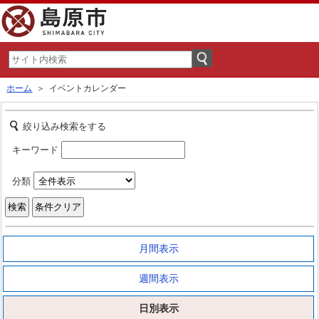
ホーム
＞ イベントカレンダー
絞り込み検索をする
キーワード
分類
月間表示
週間表示
日別表示