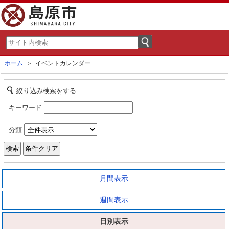
ホーム
＞ イベントカレンダー
絞り込み検索をする
キーワード
分類
月間表示
週間表示
日別表示