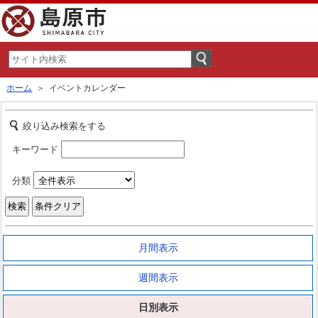
ホーム
＞ イベントカレンダー
絞り込み検索をする
キーワード
分類
月間表示
週間表示
日別表示