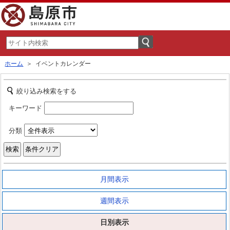
ホーム
＞ イベントカレンダー
絞り込み検索をする
キーワード
分類
月間表示
週間表示
日別表示