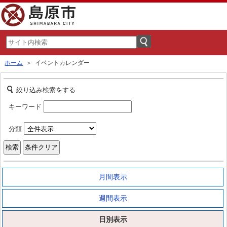
ホーム
＞ イベントカレンダー
絞り込み検索をする
キーワード
分類
月間表示
週間表示
日別表示