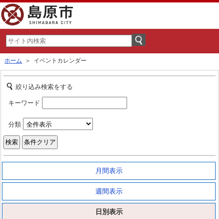
ホーム
＞ イベントカレンダー
絞り込み検索をする
キーワード
分類
月間表示
週間表示
日別表示