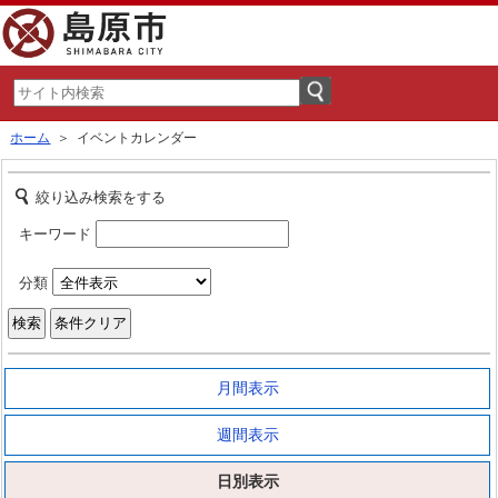
ホーム
＞ イベントカレンダー
絞り込み検索をする
キーワード
分類
月間表示
週間表示
日別表示