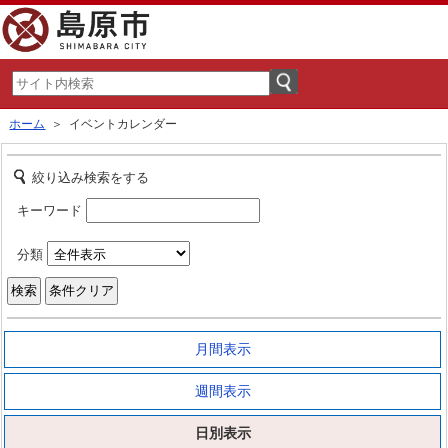
ホーム
＞ イベントカレンダー
絞り込み検索をする
キーワード
分類
月間表示
週間表示
日別表示