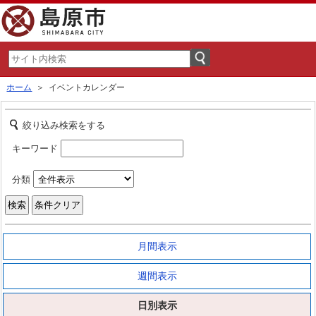
ホーム
＞ イベントカレンダー
絞り込み検索をする
キーワード
分類
月間表示
週間表示
日別表示