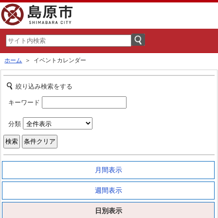
ホーム
＞ イベントカレンダー
絞り込み検索をする
キーワード
分類
月間表示
週間表示
日別表示