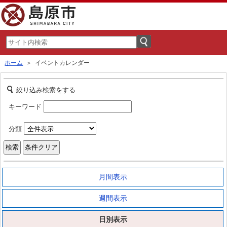
ホーム
＞ イベントカレンダー
絞り込み検索をする
キーワード
分類
月間表示
週間表示
日別表示