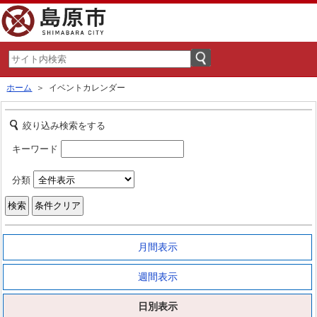
ホーム
＞ イベントカレンダー
絞り込み検索をする
キーワード
分類
月間表示
週間表示
日別表示