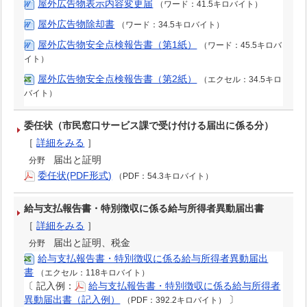
屋外広告物表示内容変更届
（ワード：41.5キロバイト）
屋外広告物除却書
（ワード：34.5キロバイト）
屋外広告物安全点検報告書（第1紙）
（ワード：45.5キロバ
イト）
屋外広告物安全点検報告書（第2紙）
（エクセル：34.5キロ
バイト）
委任状（市民窓口サービス課で受け付ける届出に係る分）
［
詳細をみる
］
届出と証明
分野
委任状(PDF形式)
（PDF：54.3キロバイト）
給与支払報告書・特別徴収に係る給与所得者異動届出書
［
詳細をみる
］
届出と証明、税金
分野
給与支払報告書・特別徴収に係る給与所得者異動届出
書
（エクセル：118キロバイト）
〔
記入例：
給与支払報告書・特別徴収に係る給与所得者
異動届出書（記入例）
〕
（PDF：392.2キロバイト）