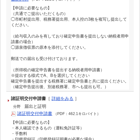
【申請に必要なもの】
（共通でご提出いただくもの）
◯市町村提出用、税務署提出用、本人控の3枚を複写し提出して
ください。
（給与収入のみを有しており確定申告書を提出しない納税者用申
請書の場合）
◯源泉徴収票の原本を添付してください。
郵送での届出も受け付けております。
（所得税の確定申告書を提出する納税者用申請書）
※提出する様式でA、Bを選択してください
確定申告書を提出する税務署に確定申告書と共に提出ください。
（確定申告提出後、別途税務署、市へも提出も可。）
諸証明交付申請書
［
詳細をみる
］
届出と証明
分野
諸証明交付申請書
（PDF：462.1キロバイト）
【申請に必要なもの】
・本人確認できるもの（運転免許証等）
・手数料
・印鑑登録証（印鑑登録証明書が必要な場合）