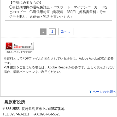
【申請に必要なもの】
◯有効期限内の運転免許証・パスポート・マイナンバーカードな
どのコピー ◯返信用封筒（郵便料＋350円（簡易書留料）分の
切手を貼り、返信先・宛名を書いたもの）
1
2
次へ→
新しいウィンドウで表示
※資料としてPDFファイルが添付されている場合は、Adobe Acrobat(R)が必要
です。
PDF書類をご覧になる場合は、Adobe Readerが必要です。正しく表示されない
場合、最新バージョンをご利用ください。
ページの先頭へ
島原市役所
〒855-8555 長崎県島原市上の町537番地
TEL:0957-63-1111 FAX:0957-64-5525