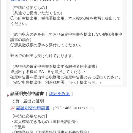
【申請に必要なもの】
（共通でご提出いただくもの）
◯市町村提出用、税務署提出用、本人控の3枚を複写し提出して
ください。
（給与収入のみを有しており確定申告書を提出しない納税者用申
請書の場合）
◯源泉徴収票の原本を添付してください。
郵送での届出も受け付けております。
（所得税の確定申告書を提出する納税者用申請書）
※提出する様式でA、Bを選択してください
確定申告書を提出する税務署に確定申告書と共に提出ください。
（確定申告提出後、別途税務署、市へも提出も可。）
諸証明交付申請書
［
詳細をみる
］
届出と証明
分野
諸証明交付申請書
（PDF：462.1キロバイト）
【申請に必要なもの】
・本人確認できるもの（運転免許証等）
・手数料
・印鑑登録証（印鑑登録証明書が必要な場合）