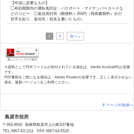
【申請に必要なもの】
◯有効期限内の運転免許証・パスポート・マイナンバーカードな
どのコピー ◯返信用封筒（郵便料＋350円（簡易書留料）分の
切手を貼り、返信先・宛名を書いたもの）
1
2
次へ→
新しいウィンドウで表示
※資料としてPDFファイルが添付されている場合は、Adobe Acrobat(R)が必要
です。
PDF書類をご覧になる場合は、Adobe Readerが必要です。正しく表示されない
場合、最新バージョンをご利用ください。
ページの先頭へ
島原市役所
〒855-8555 長崎県島原市上の町537番地
TEL:0957-63-1111 FAX:0957-64-5525