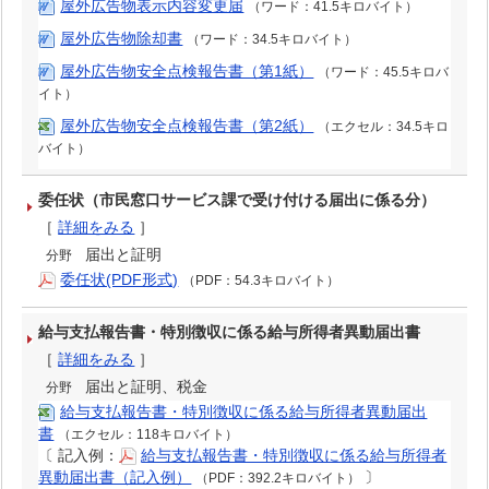
屋外広告物表示内容変更届
（ワード：41.5キロバイト）
屋外広告物除却書
（ワード：34.5キロバイト）
屋外広告物安全点検報告書（第1紙）
（ワード：45.5キロバ
イト）
屋外広告物安全点検報告書（第2紙）
（エクセル：34.5キロ
バイト）
委任状（市民窓口サービス課で受け付ける届出に係る分）
［
詳細をみる
］
届出と証明
分野
委任状(PDF形式)
（PDF：54.3キロバイト）
給与支払報告書・特別徴収に係る給与所得者異動届出書
［
詳細をみる
］
届出と証明、税金
分野
給与支払報告書・特別徴収に係る給与所得者異動届出
書
（エクセル：118キロバイト）
〔
記入例：
給与支払報告書・特別徴収に係る給与所得者
異動届出書（記入例）
〕
（PDF：392.2キロバイト）