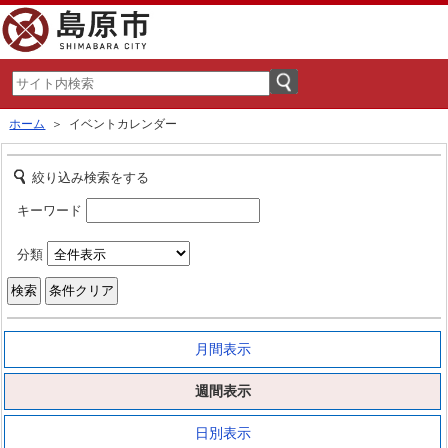
ホーム
＞ イベントカレンダー
絞り込み検索をする
キーワード
分類
月間表示
週間表示
日別表示