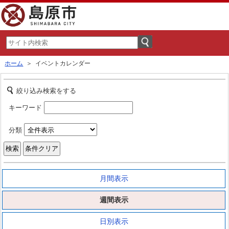
ホーム
＞ イベントカレンダー
絞り込み検索をする
キーワード
分類
月間表示
週間表示
日別表示